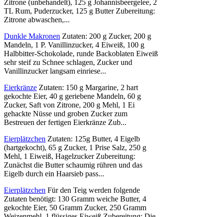
Zitrone (unbehandelt), 125 g Johannisbeergelee, 2
TL Rum, Puderzucker, 125 g Butter Zubereitung:
Zitrone abwaschen,...
Dunkle Makronen
Zutaten: 200 g Zucker, 200 g
Mandeln, 1 P. Vanillinzucker, 4 Eiweiß, 100 g
Halbbitter-Schokolade, runde Backoblaten Eiweiß
sehr steif zu Schnee schlagen, Zucker und
Vanillinzucker langsam einriese...
Eierkränze
Zutaten: 150 g Margarine, 2 hart
gekochte Eier, 40 g geriebene Mandeln, 60 g
Zucker, Saft von Zitrone, 200 g Mehl, 1 Ei
gehackte Nüsse und groben Zucker zum
Bestreuen der fertigen Eierkränze Zub...
Eierplätzchen
Zutaten: 125g Butter, 4 Eigelb
(hartgekocht), 65 g Zucker, 1 Prise Salz, 250 g
Mehl, 1 Eiweiß, Hagelzucker Zubereitung:
Zunächst die Butter schaumig rühren und das
Eigelb durch ein Haarsieb pass...
Eierplätzchen
Für den Teig werden folgende
Zutaten benötigt: 130 Gramm weiche Butter, 4
gekochte Eier, 50 Gramm Zucker, 250 Gramm
Weizenmehl, 1 flüssiges Eiweiß Zubereitung: Die