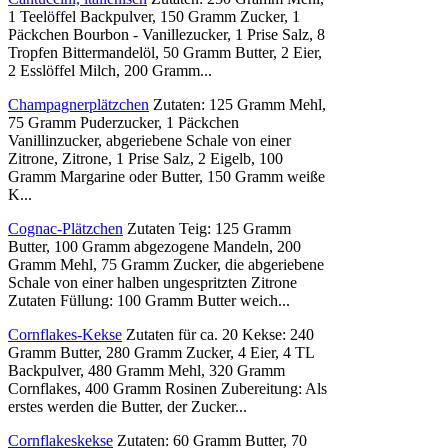
1 Teelöffel Backpulver, 150 Gramm Zucker, 1
Päckchen Bourbon - Vanillezucker, 1 Prise Salz, 8
Tropfen Bittermandelöl, 50 Gramm Butter, 2 Eier,
2 Esslöffel Milch, 200 Gramm...
Champagnerplätzchen
Zutaten: 125 Gramm Mehl,
75 Gramm Puderzucker, 1 Päckchen
Vanillinzucker, abgeriebene Schale von einer
Zitrone, Zitrone, 1 Prise Salz, 2 Eigelb, 100
Gramm Margarine oder Butter, 150 Gramm weiße
K...
Cognac-Plätzchen
Zutaten Teig: 125 Gramm
Butter, 100 Gramm abgezogene Mandeln, 200
Gramm Mehl, 75 Gramm Zucker, die abgeriebene
Schale von einer halben ungespritzten Zitrone
Zutaten Füllung: 100 Gramm Butter weich...
Cornflakes-Kekse
Zutaten für ca. 20 Kekse: 240
Gramm Butter, 280 Gramm Zucker, 4 Eier, 4 TL
Backpulver, 480 Gramm Mehl, 320 Gramm
Cornflakes, 400 Gramm Rosinen Zubereitung: Als
erstes werden die Butter, der Zucker...
Cornflakeskekse
Zutaten: 60 Gramm Butter, 70