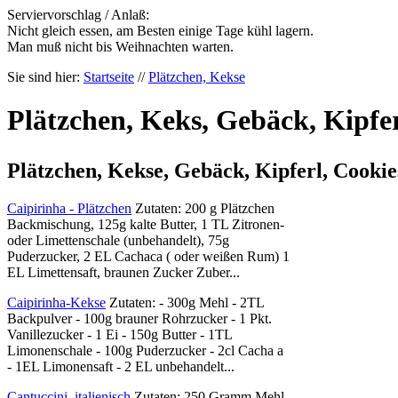
Serviervorschlag / Anlaß:
Nicht gleich essen, am Besten einige Tage kühl lagern.
Man muß nicht bis Weihnachten warten.
Sie sind hier:
Startseite
//
Plätzchen, Kekse
Plätzchen, Keks, Gebäck, Kipfer
Plätzchen, Kekse, Gebäck, Kipferl, Cookie
Caipirinha - Plätzchen
Zutaten: 200 g Plätzchen
Backmischung, 125g kalte Butter, 1 TL Zitronen-
oder Limettenschale (unbehandelt), 75g
Puderzucker, 2 EL Cachaca ( oder weißen Rum) 1
EL Limettensaft, braunen Zucker Zuber...
Caipirinha-Kekse
Zutaten: - 300g Mehl - 2TL
Backpulver - 100g brauner Rohrzucker - 1 Pkt.
Vanillezucker - 1 Ei - 150g Butter - 1TL
Limonenschale - 100g Puderzucker - 2cl Cacha a
- 1EL Limonensaft - 2 EL unbehandelt...
Cantuccini, italienisch
Zutaten: 250 Gramm Mehl,