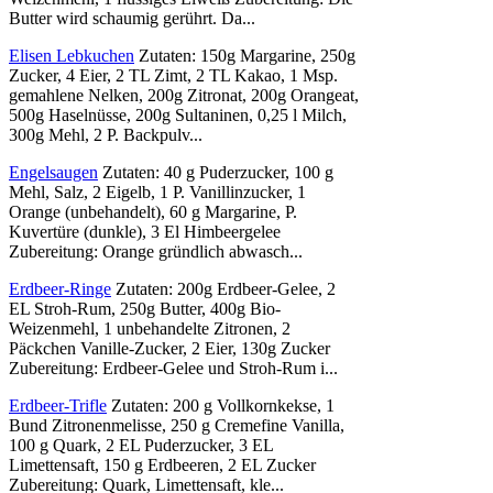
Butter wird schaumig gerührt. Da...
Elisen Lebkuchen
Zutaten: 150g Margarine, 250g
Zucker, 4 Eier, 2 TL Zimt, 2 TL Kakao, 1 Msp.
gemahlene Nelken, 200g Zitronat, 200g Orangeat,
500g Haselnüsse, 200g Sultaninen, 0,25 l Milch,
300g Mehl, 2 P. Backpulv...
Engelsaugen
Zutaten: 40 g Puderzucker, 100 g
Mehl, Salz, 2 Eigelb, 1 P. Vanillinzucker, 1
Orange (unbehandelt), 60 g Margarine, P.
Kuvertüre (dunkle), 3 El Himbeergelee
Zubereitung: Orange gründlich abwasch...
Erdbeer-Ringe
Zutaten: 200g Erdbeer-Gelee, 2
EL Stroh-Rum, 250g Butter, 400g Bio-
Weizenmehl, 1 unbehandelte Zitronen, 2
Päckchen Vanille-Zucker, 2 Eier, 130g Zucker
Zubereitung: Erdbeer-Gelee und Stroh-Rum i...
Erdbeer-Trifle
Zutaten: 200 g Vollkornkekse, 1
Bund Zitronenmelisse, 250 g Cremefine Vanilla,
100 g Quark, 2 EL Puderzucker, 3 EL
Limettensaft, 150 g Erdbeeren, 2 EL Zucker
Zubereitung: Quark, Limettensaft, kle...