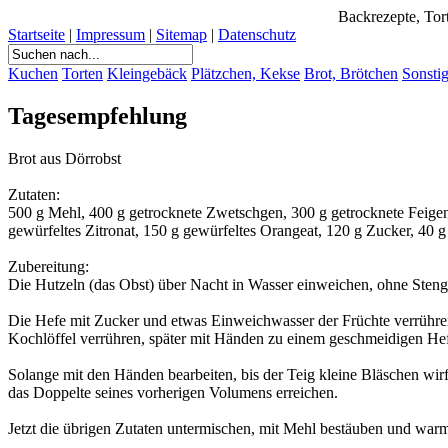
Backrezepte, Tort
Startseite
|
Impressum
|
Sitemap
|
Datenschutz
Kuchen
Torten
Kleingebäck
Plätzchen, Kekse
Brot, Brötchen
Sonsti
Tagesempfehlung
Brot aus Dörrobst
Zutaten:
500 g Mehl, 400 g getrocknete Zwetschgen, 300 g getrocknete Feigen
gewürfeltes Zitronat, 150 g gewürfeltes Orangeat, 120 g Zucker, 40 g 
Zubereitung:
Die Hutzeln (das Obst) über Nacht in Wasser einweichen, ohne Steng
Die Hefe mit Zucker und etwas Einweichwasser der Früchte verrühre
Kochlöffel verrühren, später mit Händen zu einem geschmeidigen Hef
Solange mit den Händen bearbeiten, bis der Teig kleine Bläschen wirf
das Doppelte seines vorherigen Volumens erreichen.
Jetzt die übrigen Zutaten untermischen, mit Mehl bestäuben und warms