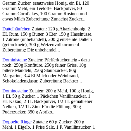
Gramm Zucker, ersatzweise Honig, ein Ei, 120
Gramm Mehl, ein Teelöffel Backpulver, 80
Gramm Cornflakes, 100 Gramm Rosinen und
etwas Milch Zubereitung: Zunächst Zucker...
Dattelhäufchen
Zutaten: 120 g Akazienhonig, 2
EL Rum, 150 g Butter, 3 Eier, 150 g Haselnüsse,
1 Zitrone (unbehandelt), 200 g entsteinte Datteln
(getrocknete), 300 g Weizenvollkornmehl
Zubereitung: Die unbehandel...
Doministeine
Zutaten: Pfefferkuchenteig - dazu
noch: 250g Konfitüre, 250g feiner Gries, 10g
bittere Mandeln, 250g Staubzucker, 80g
Margarine, 3-4 El Milch oder Weinbrand,
Schokoladenglasur. Zubereitung Backrez...
Dominosteine
Zutaten: 200 g Mehl, 100 g Honig,
1 Ei, 50 g Zucker, 1 Päckchen Vanillinzucker, 1
EL Kakao, 2 TL Backpulver, 1/2 TL gemahlener
Nelken, 1/2 TL Zimt Für die Füllung: 90 g
Puderzucker, 350 g Apriko...
Doppelte Ringe
Zutaten: 60 g Zucker, 200 g
Mehl, 1 Eigelb, 1 Prise Salz, 1 P. Vanillinzucker, 1