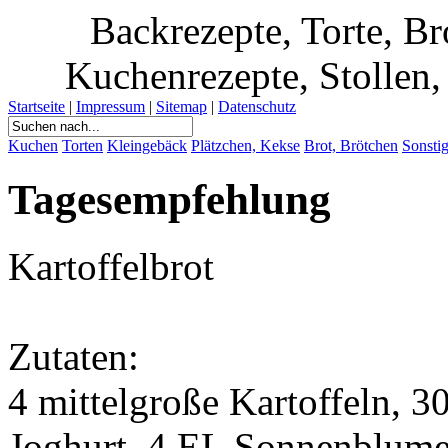
Backrezepte, Torte, B
Kuchenrezepte, Stollen, 
Startseite
|
Impressum
|
Sitemap
|
Datenschutz
Kuchen
Torten
Kleingebäck
Plätzchen, Kekse
Brot, Brötchen
Sonsti
Tagesempfehlung
Kartoffelbrot
Zutaten:
4 mittelgroße Kartoffeln, 3
Joghurt, 4 EL Sonnenblume