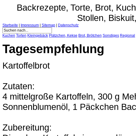
Backrezepte, Torte, Brot, Ku
Stollen, Biskuit
Startseite
|
Impressum
|
Sitemap
|
Datenschutz
Kuchen
Torten
Kleingebäck
Plätzchen, Kekse
Brot, Brötchen
Sonstiges
Regional
Tagesempfehlung
Kartoffelbrot
Zutaten:
4 mittelgroße Kartoffeln, 300 g Me
Sonnenblumenöl, 1 Päckchen Back
Zubereitung: