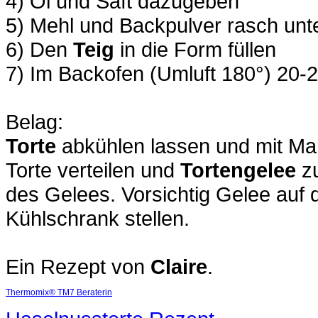
4) Öl und Saft dazugeben
5) Mehl und Backpulver rasch un
6) Den
Teig
in die Form füllen
7) Im Backofen (Umluft 180°) 20-
Belag:
Torte
abkühlen lassen und mit Ma
Torte verteilen und
Tortengelee
zu
des Gelees. Vorsichtig Gelee auf d
Kühlschrank stellen.
Ein Rezept von
Claire
.
Thermomix® TM7 Beraterin