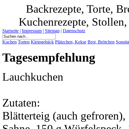
Backrezepte, Torte, B
Kuchenrezepte, Stollen, 
Startseite
|
Impressum
|
Sitemap
|
Datenschutz
Kuchen
Torten
Kleingebäck
Plätzchen, Kekse
Brot, Brötchen
Sonsti
Tagesempfehlung
Lauchkuchen
Zutaten:
Blätterteig (auch gefroren),
Sahne, 150 g Würfelspeck, 1