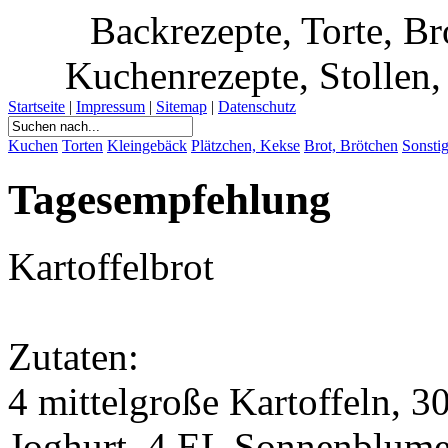
Backrezepte, Torte, B
Kuchenrezepte, Stollen, 
Startseite
|
Impressum
|
Sitemap
|
Datenschutz
Kuchen
Torten
Kleingebäck
Plätzchen, Kekse
Brot, Brötchen
Sonsti
Tagesempfehlung
Kartoffelbrot
Zutaten:
4 mittelgroße Kartoffeln, 3
Joghurt, 4 EL Sonnenblume